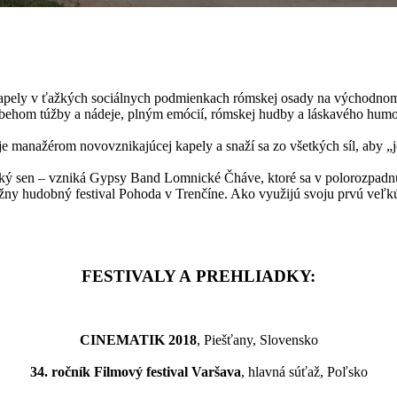
apely v ťažkých sociálnych podmienkach rómskej osady na východnom 
íbehom túžby a nádeje, plným emócií, rómskej hudby a láskavého humo
anažérom novovznikajúcej kapely a snaží sa zo všetkých síl, aby „jeh
eľký sen – vzniká Gypsy Band Lomnické Čháve, ktoré sa v polorozpadn
ížny hudobný festival Pohoda v Trenčíne. Ako využijú svoju prvú veľ
FESTIVALY A PREHLIADKY:
CINEMATIK 2018
, Piešťany, Slovensko
34. ročník Filmový festival Varšava
, hlavná súťaž, Poľsko