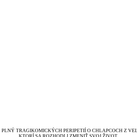
, PLNÝ TRAGIKOMICKÝCH PERIPETIÍ O CHLAPCOCH Z VE
KTORÍ SA ROZHODLI ZMENIŤ SVOJ ŽIVOT.