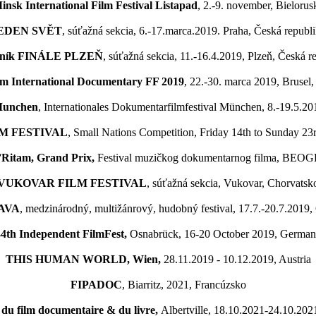
insk International Film Festival Listapad
, 2.-9. november, Bielorus
EDEN SVĚT
, súťažná sekcia, 6.-17.marca.2019. Praha, Česká republ
očník FINÁLE PLZEŇ
, súťažná sekcia, 11.-16.4.2019, Plzeň,
Česká re
um International Documentary FF 2019
, 22.-30. marca 2019, Brusel,
Munchen
, Internationales Dokumentarfilmfestival München, 8.-19.5.2
M FESTIVAL
, Small Nations Competition, Friday 14th to Sunday 23
’Ritam, Grand Prix,
Festival muzičkog dokumentarnog filma, BEO
VUKOVAR FILM FESTIVAL
, súťažná sekcia, Vukovar, Chorvatsk
AVA
, medzinárodný, multižánrový, hudobný festival, 17.7.-20.7.2019,
4th Independent FilmFest,
Osnabrück,
16-20 October 2019,
German
THIS HUMAN WORLD, Wien,
28.11.2019 - 10.12.2019, Austria
FIPADOC
, Biarritz, 2021, Francúzsko
l du film documentaire & du livre,
Albertville, 18.10.2021-24.10.202