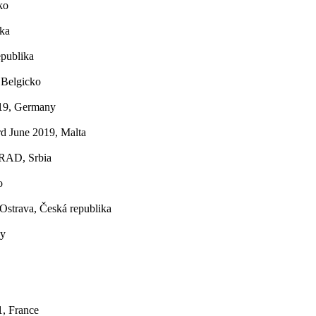
ko
ika
publika
 Belgicko
019, Germany
rd June 2019, Malta
GRAD, Srbia
o
 Ostrava, Česká republika
y
1,
France