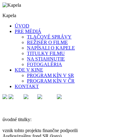
Kapela
ÚVOD
PRE MÉDIÁ
TLAČOVÉ SPRÁVY
REŽISÉR O FILME
NAPÍSALI O KAPELE
TITULKY FILMU
NA STIAHNUTIE
FOTOGALÉRIA
KDE V KINE
PROGRAM KÍN V SR
PROGRAM KÍN V ČR
KONTAKT
úvodné titulky:
vznik tohto projektu finančne podporili
Audiovizuálny fond SR (logo)